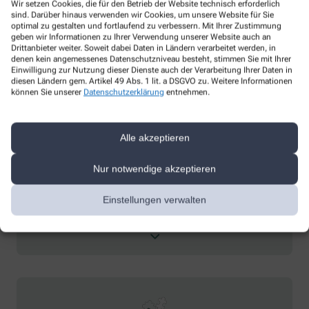
Wir setzen Cookies, die für den Betrieb der Website technisch erforderlich
sind. Darüber hinaus verwenden wir Cookies, um unsere Website für Sie
optimal zu gestalten und fortlaufend zu verbessern. Mit Ihrer Zustimmung
geben wir Informationen zu Ihrer Verwendung unserer Website auch an
Services
Drittanbieter weiter. Soweit dabei Daten in Ländern verarbeitet werden, in
denen kein angemessenes Datenschutzniveau besteht, stimmen Sie mit Ihrer
Blutdruckmessung
Einwilligung zur Nutzung dieser Dienste auch der Verarbeitung Ihrer Daten in
diesen Ländern gem. Artikel 49 Abs. 1 lit. a DSGVO zu. Weitere Informationen
Botendienst
können Sie unserer
Datenschutzerklärung
entnehmen.
Kundenkarte
Wechselwirkungen
Medikationsanalyse
Alle akzeptieren
Parkplatz
Nur notwendige akzeptieren
Barrierefrei
Entsorgung von Altmedikamenten
Einstellungen verwalten
Gutscheine