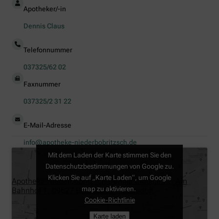
Apotheker/-in
Dennis Claus
Telefonnummer
037325/62 02
Faxnummer
037325/2 31 22
E-Mail-Adresse
info@apotheke-niederbobritzsch.de
Mit dem Laden der Karte stimmen Sie den
Datenschutzbestimmungen von Google zu.
Klicken Sie auf „Karte Laden“, um Google
Apotheke Niederbobritzsch Dennis Claus e.K., Am
map zu aktivieren.
Bahnhof 1, 09627 Bobritzsch-Hilbersdorf
Cookie-Richtlinie
Karte laden